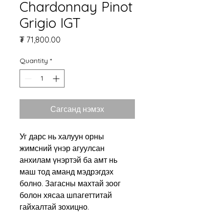
Chardonnay Pinot
Grigio IGT
Price
₮ 71,800.00
Quantity
*
Сагсанд нэмэх
Уг дарс нь халуун орны
жимсний үнэр агуулсан
анхилам үнэртэй ба амт нь
маш тод аманд мэдрэгдэх
болно. Загасны махтай зоог
болон хясаа шпагеттитай
гайхалтай зохицно.