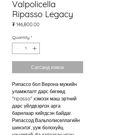
Valpolicella
Ripasso Legacy
Price
₮ 146,800.00
Quantity
*
Сагсанд нэмэх
Рипассо бол Верона мужийн
уламжлалт дарс бөгөөд
"ripasso" хэмээх маш эртний
дарс үйлдвэрлэх арга
барилаар хийгдсэн байдаг.
Рипассод Вальполиселлагийн
шинэлэг, ууж болохуйц
чанартай ба хатаасан усан