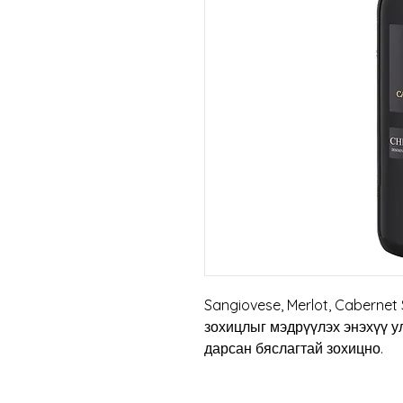
Sangiovese, Merlot, Cabernet
зохицлыг мэдрүүлэх энэхүү у
дарсан бяслагтай зохицно.