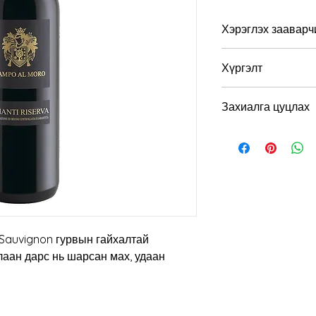
Хэрэглэх зааварч
Хэрэглэхэд тохиромж
Хүргэлт
Алкоголийн хэмжээ:
Та захиалга хийсни
Захиалга цуцлах
бүрэн төлсөн тохиол
Бид хүргэлтнээс өм
Нэгэнт хүргэлтэнд 
боломжгүй.
 Sauvignon гурвын гайхалтай
лаан дарс нь шарсан мах, удаан