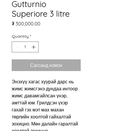
Gutturnio
Superiore 3 litre
Price
₮ 300,000.00
Quantity
*
Сагсанд нэмэх
Энэхүү хагас хуурай дарс нь
жимс жимсгэнэ дундаа интоор
жимс давамгайлсан үнэр
,
амттай юм. Грилдсэн үхэр
гахай гэх мэт мах махан
төрлийн хоолтой гайхалтай
зохицно. Мөн далайн гаралтай
хоолтой зохицно.