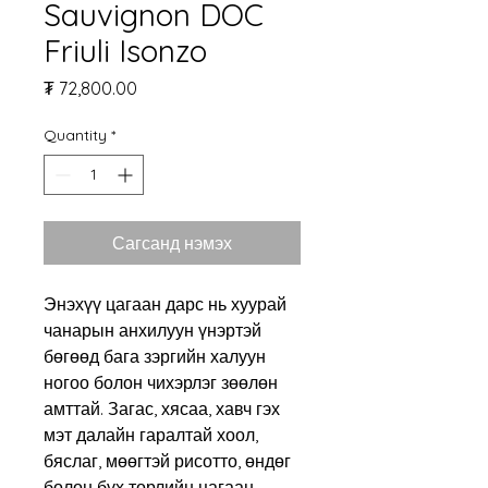
Sauvignon DOC
Friuli Isonzo
Price
₮ 72,800.00
Quantity
*
Сагсанд нэмэх
Энэхүү цагаан дарс нь хуурай
чанарын анхилуун үнэртэй
бөгөөд бага зэргийн халуун
ногоо болон чихэрлэг зөөлөн
амттай. Загас, хясаа, хавч гэх
мэт далайн гаралтай хоол,
бяслаг, мөөгтэй рисотто, өндөг
болон бүх төрлийн цагаан