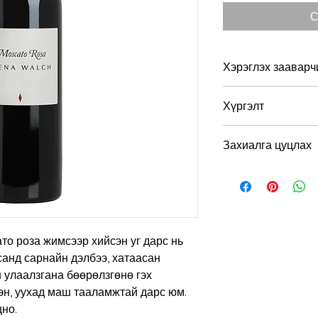
С
Хэрэглэх зааварч
Хэрэглэхэд тохиромж
Хүргэлт
Алкоголийн хэмжээ:
Та захиалга хийсни
Захиалга цуцлах
бүрэн төлсөн тохиол
Бид хүргэлтнээс өм
Нэгэнт хүргэлтэнд 
боломжгүй.
то роза жимсээр хийсэн уг дарс нь
рсанд сарнайн дэлбээ, хатаасан
н улаалзгана бөөрөлзгөнө гэх
эн, уухад маш тааламжтай дарс юм.
цно.