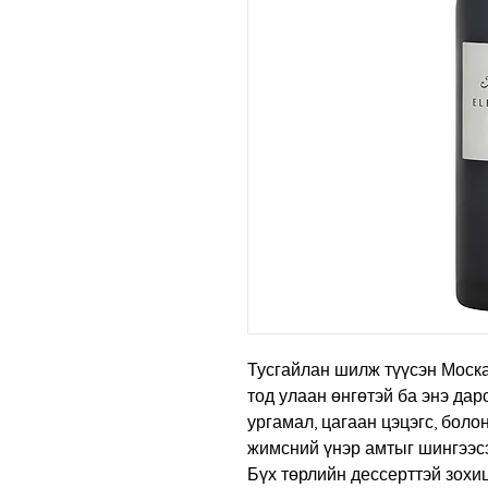
Тусгайлан шилж түүсэн Моска
тод улаан өнгөтэй ба энэ да
ургамал, цагаан цэцэгс, боло
жимсний үнэр амтыг шингээс
Бүх төрлийн дессерттэй зохи