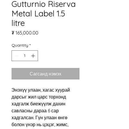
Gutturnio Riserva
Metal Label 1.5
litre
Price
₮ 165,000.00
Quantity
*
Сагсанд нэмэх
Энэхүү улаан, хагас хуурай
дарсыг жил царс торхонд
хадгалж биежүүлж дахин
савласны дараа 6 сар
хадгалсан. Гүн улаан өнгө
болон үнэр нь цэцэг, жимс,