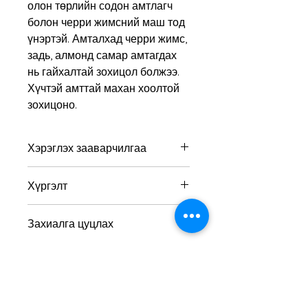
олон төрлийн содон амтлагч
болон черри жимсний маш тод
үнэртэй. Амталхад черри жимс,
задь, алмонд самар амтагдах
нь гайхалтай зохицол болжээ.
Хүчтэй амттай махан хоолтой
зохицоно.
Хэрэглэх зааварчилгаа
Хэрэглэхэд тохиромжтой
Хүргэлт
температур: 16-18 °C
Алкоголийн хэмжээ: 14%
Та захиалга хийсний дараа
Захиалга цуцлах
төлбөрөө зааврын дагуу бүрэн
төлсөн тохиолдолд хүргэлт хийгдэх
Бид хүргэлтнээс өмнөх захиалгыг
болно.
цуцлах боломжтой. Нэгэнт
хүргэлтэнд гарсан тохиолдолд
цуцлах боломжгүй.