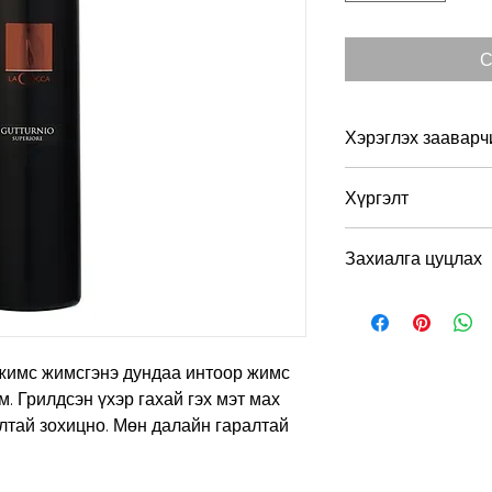
С
Хэрэглэх зааварч
Хэрэглэхэд тохиромж
Хүргэлт
Алкоголийн хэмжээ:
Та захиалга хийсни
Захиалга цуцлах
бүрэн төлсөн тохиол
Бид хүргэлтнээс өм
Нэгэнт хүргэлтэнд 
боломжгүй.
 жимс жимсгэнэ дундаа интоор жимс
. Грилдсэн үхэр гахай гэх мэт мах
лтай зохицно. Мөн далайн гаралтай