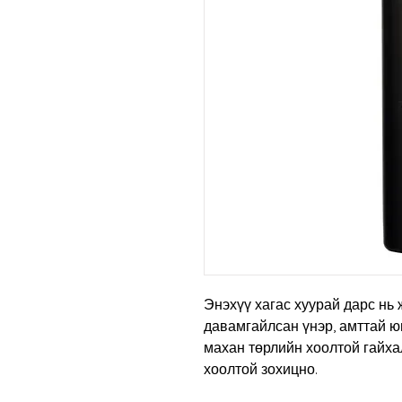
Энэхүү хагас хуурай дарс нь
давамгайлсан үнэр
,
амттай юм
махан төрлийн хоолтой гайха
хоолтой зохицно.