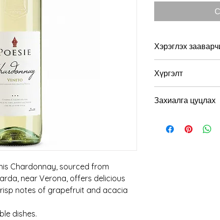
С
Хэрэглэх зааварч
Хэрэглэхэд тохиромж
Хүргэлт
Алкоголийн хэмжээ:
Та захиалга хийсни
Захиалга цуцлах
бүрэн төлсөн тохиол
Бид хүргэлтнээс өм
Нэгэнт хүргэлтэнд 
боломжгүй.
this Chardonnay, sourced from
Garda, near Verona, offers delicious
 crisp notes of grapefruit and acacia
ble dishes.